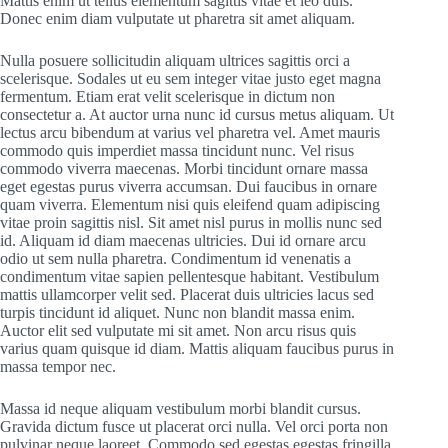
Mattis enim ut tellus elementum sagittis vitae et leo duis.
Donec enim diam vulputate ut pharetra sit amet aliquam.
Nulla posuere sollicitudin aliquam ultrices sagittis orci a
scelerisque. Sodales ut eu sem integer vitae justo eget magna
fermentum. Etiam erat velit scelerisque in dictum non
consectetur a. At auctor urna nunc id cursus metus aliquam. Ut
lectus arcu bibendum at varius vel pharetra vel. Amet mauris
commodo quis imperdiet massa tincidunt nunc. Vel risus
commodo viverra maecenas. Morbi tincidunt ornare massa
eget egestas purus viverra accumsan. Dui faucibus in ornare
quam viverra. Elementum nisi quis eleifend quam adipiscing
vitae proin sagittis nisl. Sit amet nisl purus in mollis nunc sed
id. Aliquam id diam maecenas ultricies. Dui id ornare arcu
odio ut sem nulla pharetra. Condimentum id venenatis a
condimentum vitae sapien pellentesque habitant. Vestibulum
mattis ullamcorper velit sed. Placerat duis ultricies lacus sed
turpis tincidunt id aliquet. Nunc non blandit massa enim.
Auctor elit sed vulputate mi sit amet. Non arcu risus quis
varius quam quisque id diam. Mattis aliquam faucibus purus in
massa tempor nec.
Massa id neque aliquam vestibulum morbi blandit cursus.
Gravida dictum fusce ut placerat orci nulla. Vel orci porta non
pulvinar neque laoreet. Commodo sed egestas egestas fringilla