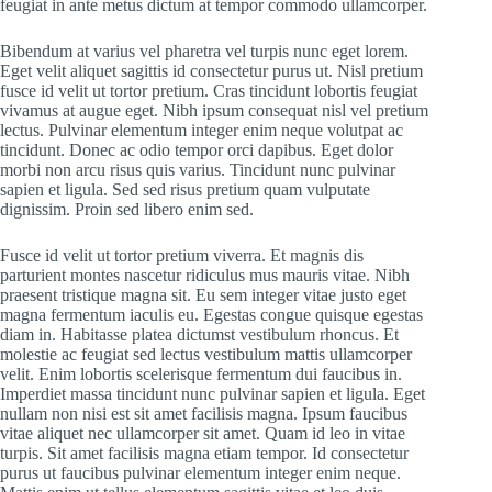
feugiat in ante metus dictum at tempor commodo ullamcorper.
Bibendum at varius vel pharetra vel turpis nunc eget lorem.
Eget velit aliquet sagittis id consectetur purus ut. Nisl pretium
fusce id velit ut tortor pretium. Cras tincidunt lobortis feugiat
vivamus at augue eget. Nibh ipsum consequat nisl vel pretium
lectus. Pulvinar elementum integer enim neque volutpat ac
tincidunt. Donec ac odio tempor orci dapibus. Eget dolor
morbi non arcu risus quis varius. Tincidunt nunc pulvinar
sapien et ligula. Sed sed risus pretium quam vulputate
dignissim. Proin sed libero enim sed.
Fusce id velit ut tortor pretium viverra. Et magnis dis
parturient montes nascetur ridiculus mus mauris vitae. Nibh
praesent tristique magna sit. Eu sem integer vitae justo eget
magna fermentum iaculis eu. Egestas congue quisque egestas
diam in. Habitasse platea dictumst vestibulum rhoncus. Et
molestie ac feugiat sed lectus vestibulum mattis ullamcorper
velit. Enim lobortis scelerisque fermentum dui faucibus in.
Imperdiet massa tincidunt nunc pulvinar sapien et ligula. Eget
nullam non nisi est sit amet facilisis magna. Ipsum faucibus
vitae aliquet nec ullamcorper sit amet. Quam id leo in vitae
turpis. Sit amet facilisis magna etiam tempor. Id consectetur
purus ut faucibus pulvinar elementum integer enim neque.