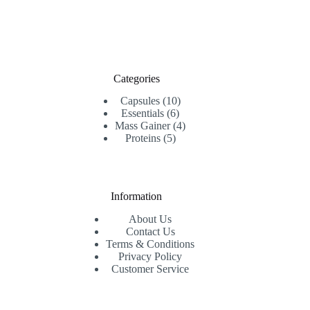
Categories
10
Capsules
10
6
products
Essentials
6
products
4
Mass Gainer
4
5
products
Proteins
5
products
Information
About Us
Contact Us
Terms & Conditions
Privacy Policy
Customer Service