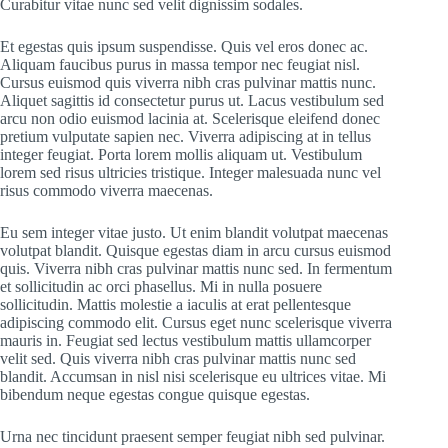
Curabitur vitae nunc sed velit dignissim sodales.
Et egestas quis ipsum suspendisse. Quis vel eros donec ac.
Aliquam faucibus purus in massa tempor nec feugiat nisl.
Cursus euismod quis viverra nibh cras pulvinar mattis nunc.
Aliquet sagittis id consectetur purus ut. Lacus vestibulum sed
arcu non odio euismod lacinia at. Scelerisque eleifend donec
pretium vulputate sapien nec. Viverra adipiscing at in tellus
integer feugiat. Porta lorem mollis aliquam ut. Vestibulum
lorem sed risus ultricies tristique. Integer malesuada nunc vel
risus commodo viverra maecenas.
Eu sem integer vitae justo. Ut enim blandit volutpat maecenas
volutpat blandit. Quisque egestas diam in arcu cursus euismod
quis. Viverra nibh cras pulvinar mattis nunc sed. In fermentum
et sollicitudin ac orci phasellus. Mi in nulla posuere
sollicitudin. Mattis molestie a iaculis at erat pellentesque
adipiscing commodo elit. Cursus eget nunc scelerisque viverra
mauris in. Feugiat sed lectus vestibulum mattis ullamcorper
velit sed. Quis viverra nibh cras pulvinar mattis nunc sed
blandit. Accumsan in nisl nisi scelerisque eu ultrices vitae. Mi
bibendum neque egestas congue quisque egestas.
Urna nec tincidunt praesent semper feugiat nibh sed pulvinar.