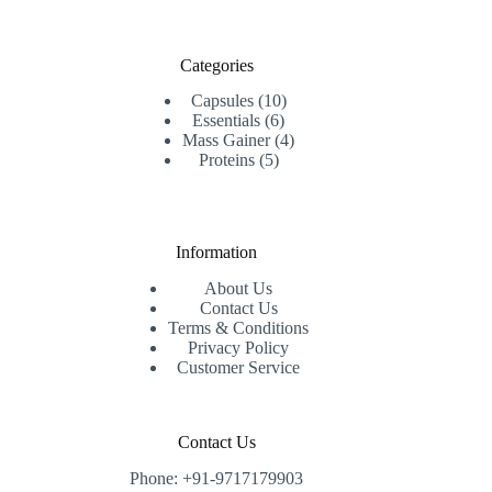
Categories
10
Capsules
10
6
products
Essentials
6
products
4
Mass Gainer
4
5
products
Proteins
5
products
Information
About Us
Contact Us
Terms & Conditions
Privacy Policy
Customer Service
Contact Us
Phone: +91-9717179903