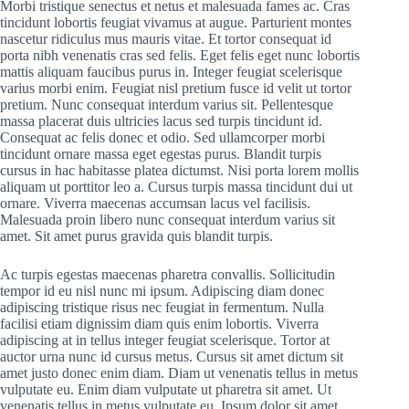
Morbi tristique senectus et netus et malesuada fames ac. Cras
tincidunt lobortis feugiat vivamus at augue. Parturient montes
nascetur ridiculus mus mauris vitae. Et tortor consequat id
porta nibh venenatis cras sed felis. Eget felis eget nunc lobortis
mattis aliquam faucibus purus in. Integer feugiat scelerisque
varius morbi enim. Feugiat nisl pretium fusce id velit ut tortor
pretium. Nunc consequat interdum varius sit. Pellentesque
massa placerat duis ultricies lacus sed turpis tincidunt id.
Consequat ac felis donec et odio. Sed ullamcorper morbi
tincidunt ornare massa eget egestas purus. Blandit turpis
cursus in hac habitasse platea dictumst. Nisi porta lorem mollis
aliquam ut porttitor leo a. Cursus turpis massa tincidunt dui ut
ornare. Viverra maecenas accumsan lacus vel facilisis.
Malesuada proin libero nunc consequat interdum varius sit
amet. Sit amet purus gravida quis blandit turpis.
Ac turpis egestas maecenas pharetra convallis. Sollicitudin
tempor id eu nisl nunc mi ipsum. Adipiscing diam donec
adipiscing tristique risus nec feugiat in fermentum. Nulla
facilisi etiam dignissim diam quis enim lobortis. Viverra
adipiscing at in tellus integer feugiat scelerisque. Tortor at
auctor urna nunc id cursus metus. Cursus sit amet dictum sit
amet justo donec enim diam. Diam ut venenatis tellus in metus
vulputate eu. Enim diam vulputate ut pharetra sit amet. Ut
venenatis tellus in metus vulputate eu. Ipsum dolor sit amet